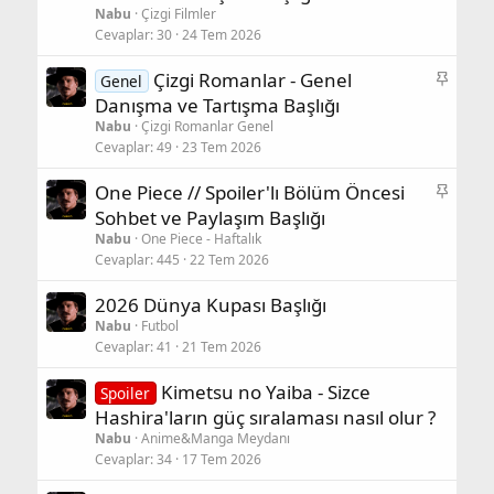
Nabu
Çizgi Filmler
Cevaplar
30
24 Tem 2026
S
Çizgi Romanlar - Genel
Genel
a
Danışma ve Tartışma Başlığı
b
Nabu
Çizgi Romanlar Genel
i
Cevaplar
49
23 Tem 2026
t
S
One Piece // Spoiler'lı Bölüm Öncesi
a
Sohbet ve Paylaşım Başlığı
b
Nabu
One Piece - Haftalık
i
Cevaplar
445
22 Tem 2026
t
2026 Dünya Kupası Başlığı
Nabu
Futbol
Cevaplar
41
21 Tem 2026
Kimetsu no Yaiba - Sizce
Spoiler
Hashira'ların güç sıralaması nasıl olur ?
Nabu
Anime&Manga Meydanı
Cevaplar
34
17 Tem 2026