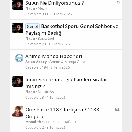
S
Şu An Ne Dinliyorsunuz ?
a
Nabu
Müzik
Cevaplar
833
13 Tem 2026
b
i
Basketbol Sporu Genel Sohbet ve
Genel
t
Paylaşım Başlığı
Nabu
Basketbol
Cevaplar
73
10 Tem 2026
Anime-Manga Haberleri
Aslan Akbey
Anime & Manga Genel
Cevaplar
194
8 Tem 2026
Jonin Sıralaması - Şu İsimleri Sıralar
mısınız ?
Nabu
Naruto Vs
Cevaplar
3
4 Tem 2026
A
One Piece 1187 Tartışma / 1188
n
Öngörü
k
Monolith
One Piece - Haftalık
e
Cevaplar
2
3 Tem 2026