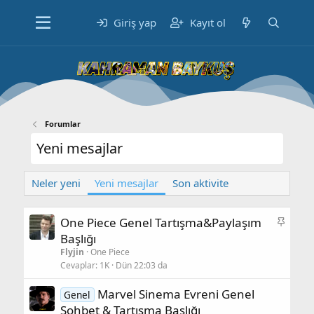
Giriş yap
Kayıt ol
Forumlar
Yeni mesajlar
Neler yeni
Yeni mesajlar
Son aktivite
S
One Piece Genel Tartışma&Paylaşım
a
Başlığı
b
Flyjin
One Piece
i
Cevaplar
1K
Dün 22:03 da
t
Marvel Sinema Evreni Genel
Genel
Sohbet & Tartışma Başlığı