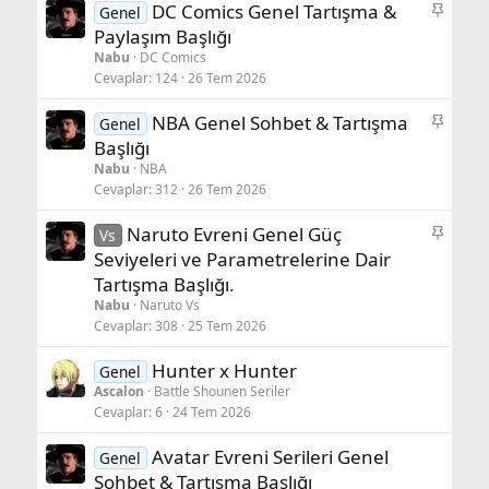
S
DC Comics Genel Tartışma &
Genel
a
Paylaşım Başlığı
b
Nabu
DC Comics
i
Cevaplar
124
26 Tem 2026
t
S
NBA Genel Sohbet & Tartışma
Genel
a
Başlığı
b
Nabu
NBA
i
Cevaplar
312
26 Tem 2026
t
S
Naruto Evreni Genel Güç
Vs
a
Seviyeleri ve Parametrelerine Dair
b
Tartışma Başlığı.
i
Nabu
Naruto Vs
t
Cevaplar
308
25 Tem 2026
Hunter x Hunter
Genel
Ascalon
Battle Shounen Seriler
Cevaplar
6
24 Tem 2026
Avatar Evreni Serileri Genel
Genel
Sohbet & Tartışma Başlığı