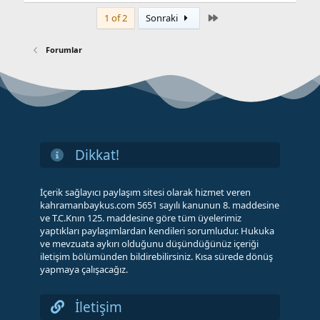
t
Son
1 of 2
Sonraki
Forumlar
Dikkat!
İçerik sağlayıcı paylaşım sitesi olarak hizmet veren
kahramanbaykus.com 5651 sayılı kanunun 8. maddesine
ve T.C.Knın 125. maddesine göre tüm üyelerimiz
yaptıkları paylaşımlardan kendileri sorumludur. Hukuka
ve mevzuata aykırı olduğunu düşündüğünüz içeriği
iletişim bölümünden bildirebilirsiniz. Kısa sürede dönüş
yapmaya çalışacağız.
İletişim