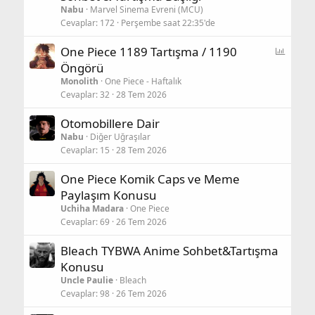
Nabu
Marvel Sinema Evreni (MCU)
Cevaplar
172
Perşembe saat 22:35'de
A
One Piece 1189 Tartışma / 1190
n
Öngörü
k
Monolith
One Piece - Haftalık
e
Cevaplar
32
28 Tem 2026
t
Otomobillere Dair
Nabu
Diğer Uğraşılar
Cevaplar
15
28 Tem 2026
One Piece Komik Caps ve Meme
Paylaşım Konusu
Uchiha Madara
One Piece
Cevaplar
69
26 Tem 2026
Bleach TYBWA Anime Sohbet&Tartışma
Konusu
Uncle Paulie
Bleach
Cevaplar
98
26 Tem 2026