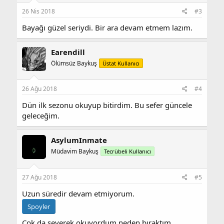
r
:
26 Nis 2018
#3
Bayağı güzel seriydi. Bir ara devam etmem lazım.
Earendill
Ölümsüz Baykuş
Üstat Kullanıcı
26 Ağu 2018
#4
Dün ilk sezonu okuyup bitirdim. Bu sefer güncele
geleceğim.
AsylumInmate
Müdavim Baykuş
Tecrübeli Kullanıcı
27 Ağu 2018
#5
Uzun süredir devam etmiyorum.
Spoyler
Çok da severek okuyordum neden bıraktım