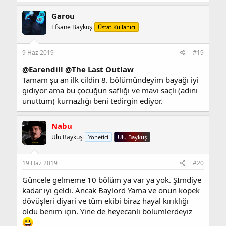
Garou
Efsane Baykuş
Üstat Kullanıcı
9 Haz 2019
#19
@Earendill
@The Last Outlaw
Tamam şu an ilk cildin 8. bölümündeyim bayağı iyi
gidiyor ama bu çocuğun saflığı ve mavi saçlı (adını
unuttum) kurnazlığı beni tedirgin ediyor.
Nabu
Ulu Baykuş
Yönetici
Ulu Baykuş
19 Haz 2019
#20
Güncele gelmeme 10 bölüm ya var ya yok. Şİmdiye
kadar iyi geldi. Ancak Baylord Yama ve onun köpek
dövüşleri diyari ve tüm ekibi biraz hayal kırıklığı
oldu benim için. Yine de heyecanlı bölümlerdeyiz