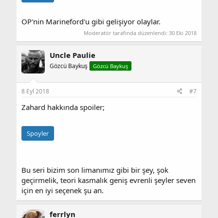
OP'nin Marineford'u gibi gelişiyor olaylar.
Moderatör tarafında düzenlendi:
30 Eki 2018
Uncle Paulie
Gözcü Baykuş
Gözcü Baykuş
8 Eyl 2018
#7
Zahard hakkında spoiler;
Spoyler
Bu seri bizim son limanımız gibi bir şey, şok
geçirmelik, teori kasmalık geniş evrenli şeyler seven
için en iyi seçenek şu an.
ferrlyn