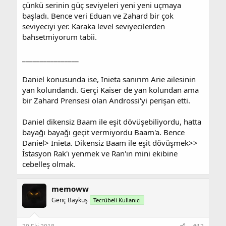
Inieta'ya karşı shinso absorbe ve canlandırma
çünkü serinin güç seviyeleri yeni yeni uçmaya
tekniğiyle diş geçirebilir mi?
başladı. Bence veri Eduan ve Zahard bir çok
seviyeciyi yer. Karaka level seviyecilerden
Kökenine ve gelişme sürecine bağlı. Ana aileden geliyosa
bahsetmiyorum tabii.
ran gibi. Aynı yaş baz aldığımızda yenemez diye
düşünüyorum. Ama yan ailelerdense diş geçirir gibi
geliyor. Özellikle ilk istasyonda ran ile dalga geçmişti bu
________________
Genişletmek için tıkla ...
adam. Ama devamında ise ana aileden olan ran ın da
gelişme seviyesini biliyoruz sonuçta. Bir de hangi 10 ulu
Daniel konusunda ise, Inieta sanırım Arie ailesinin
aile olduğu da önemli diş geçirmesinde...
yan kolundandı. Gerçi Kaiser de yan kolundan ama
bir Zahard Prensesi olan Androssi'yi perişan etti.
Daniel dikensiz Baam ile eşit dövüşebiliyordu, hatta
bayağı bayağı geçit vermiyordu Baam'a. Bence
Daniel> Inieta. Dikensiz Baam ile eşit dövüşmek>>
İstasyon Rak'ı yenmek ve Ran'ın mini ekibine
cebelleş olmak.
memoww
Genç Baykuş
Tecrübeli Kullanıcı