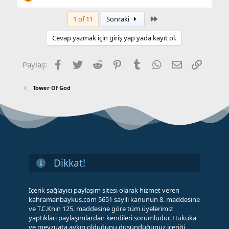
Son
1 of 11
Sonraki
Cevap yazmak için giriş yap yada kayıt ol.
Facebook
Twitter
Reddit
Pinterest
Tumblr
WhatsApp
E-posta
Link
Paylaş:
Tower Of God
Dikkat!
İçerik sağlayıcı paylaşım sitesi olarak hizmet veren
kahramanbaykus.com 5651 sayılı kanunun 8. maddesine
ve T.C.Knın 125. maddesine göre tüm üyelerimiz
yaptıkları paylaşımlardan kendileri sorumludur. Hukuka
ve mevzuata aykırı olduğunu düşündüğünüz içeriği