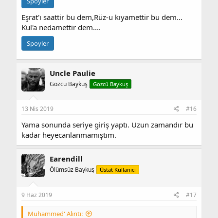
Spoyler
Eşrat'ı saattir bu dem,Rüz-u kıyamettir bu dem...
Kul'a nedamettir dem....
Spoyler
Uncle Paulie
Gözcü Baykuş
Gözcü Baykuş
13 Nis 2019
#16
Yama sonunda seriye giriş yaptı. Uzun zamandır bu
kadar heyecanlanmamıştım.
Earendill
Ölümsüz Baykuş
Üstat Kullanıcı
9 Haz 2019
#17
Muhammed' Alıntı: