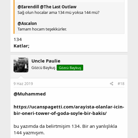
@Earendill
@The Last Outlaw
Sağ olun hocalar ama 134 mü yoksa 144 mü?
@Ascalon
Tamam hocam teşekkürler.
134
Katlar;
Uncle Paulie
Gözcü Baykuş
Gözcü Baykuş
9 Haz 2019
#18
@Muhammed
https://ucanspagetti.com/arayista-olanlar-icin-
bir-oneri-tower-of-goda-soyle-bir-bakis/
bu yazımda da belirtmişim 134. Bir an yanlışlıkla
144 yazmışım.