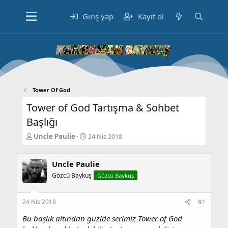
Giriş yap
Kayıt ol
Tower Of God
Tower of God Tartışma & Sohbet
Başlığı
K
B
Uncle Paulie
24 Nis 2018
o
a
n
ş
b
Uncle Paulie
l
u
a
Gözcü Baykuş
Gözcü Baykuş
y
n
u
g
b
ı
24 Nis 2018
#1
a
ç
Bu başlık altından güzide serimiz Tower of God
ş
t
l
a