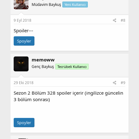
Müdavim Baykuş
Yeni Kullanıcı
9 Eyl 2018
#8
Spoiler---
Spoyler
memoww
Genç Baykuş
Tecrübeli Kullanıcı
29 Eki 2018
#9
Sezon 2 Bölüm 328 spoiler içerir (ingilizce güncelin
3 bölüm sonrası)
Spoyler