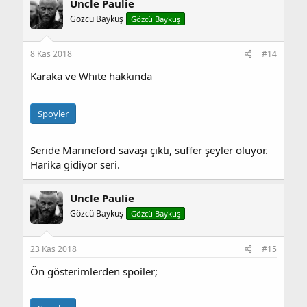
Uncle Paulie
Gözcü Baykuş
Gözcü Baykuş
8 Kas 2018
#14
Karaka ve White hakkında
Spoyler
Seride Marineford savaşı çıktı, süffer şeyler oluyor.
Harika gidiyor seri.
Uncle Paulie
Gözcü Baykuş
Gözcü Baykuş
23 Kas 2018
#15
Ön gösterimlerden spoiler;