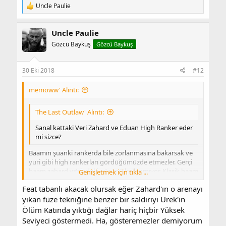
T
Uncle Paulie
e
p
k
Uncle Paulie
i
Gözcü Baykuş
Gözcü Baykuş
l
e
r
:
30 Eki 2018
#12
memoww' Alıntı:
The Last Outlaw' Alıntı:
Sanal kattaki Veri Zahard ve Eduan High Ranker eder
mi sizce?
Baamın şuanki rankerda bile zorlanmasına bakarsak ve
yuri gibi high rankerları gördüğümüzde etmezler. Gerçi
baam zahard vs’sindeki gücünü kullanmıyor. Klasik baam
Genişletmek için tıkla ...
işte. Ama veri zahard ve eduan a rahatlıkla pseudo-
Feat tabanlı akacak olursak eğer Zahard'ın o arenayı
ranker denilebilir. Tecrübe etkeni de önemli burda.
Genişletmek için tıkla ...
yıkan füze tekniğine benzer bir saldırıyı Urek'in
The Last Outlaw' Alıntı:
Ölüm Katında yıktığı dağlar hariç hiçbir Yüksek
Seviyeci göstermedi. Ha, gösteremezler demiyorum
İkinci sorum, Daniel bir 10 aile üyesine karşı, misal