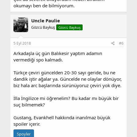
okumayı ben de bilmiyorum.
Uncle Paulie
Gözcü Baykuş
Gözcü Baykuş
5 Eyl 2018
#6
Arkadaşla üç gün Balıkesir yaptım adamın
vermediği spo kalmadı.
Türkçe çeviri güncelden 20-30 sayı geride, bu ne
dandik iştir ağalar ya. Güncelde ne olaylar dönüyor,
biz hala arc başlarında sürünüyoruz çeviri yok diye.
İlla İngilizce mi öğrenelim? Bu kadar mı büyük bir
suç bilmemek?
Gustang, Evankhell hakkında inanılmaz büyük
spoiler içerir.
Spoyler