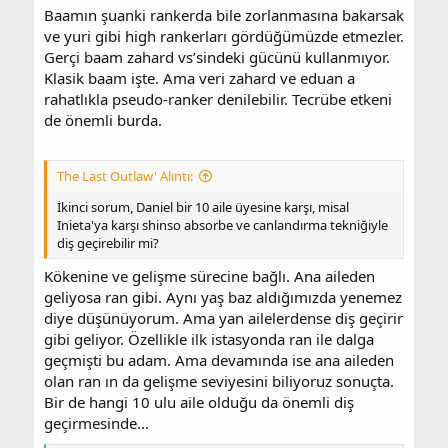
Baamın şuanki rankerda bile zorlanmasına bakarsak
ve yuri gibi high rankerları gördüğümüzde etmezler.
Gerçi baam zahard vs’sindeki gücünü kullanmıyor.
Klasik baam işte. Ama veri zahard ve eduan a
rahatlıkla pseudo-ranker denilebilir. Tecrübe etkeni
de önemli burda.
The Last Outlaw' Alıntı:
İkinci sorum, Daniel bir 10 aile üyesine karşı, misal
Inieta'ya karşı shinso absorbe ve canlandırma tekniğiyle
diş geçirebilir mi?
Kökenine ve gelişme sürecine bağlı. Ana aileden
geliyosa ran gibi. Aynı yaş baz aldığımızda yenemez
diye düşünüyorum. Ama yan ailelerdense diş geçirir
gibi geliyor. Özellikle ilk istasyonda ran ile dalga
geçmişti bu adam. Ama devamında ise ana aileden
olan ran ın da gelişme seviyesini biliyoruz sonuçta.
Bir de hangi 10 ulu aile olduğu da önemli diş
geçirmesinde...