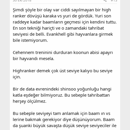
30 Eki 2018
#13
Şimdi şöyle bir olay var ciddi sayılmayan bir high
ranker dövüşü karaka vs yuri de gördük. Yuri son
raddeye kadar baamların geçmesi için kendini tuttu.
En son tekniği hariçti ve o zamandaki tahribat
seviyesi de belli. Evankhell gibi hayvanlara girmek
bile istemiyorum.
Cehennem treninini durduran koonun abisi apayrı
bir hayvandı mesela.
Highranker demek çok üst seviye kalıyo bu seviye
için.
Bir de data evrenindeki shinsoo yoğunluğu hangi
katla eşdeğer bilmiyoruz. Bu sebeple tahribattan
herşey ölçülmez.
Bu sebeple seviyeyi tam anlamak için baam ın vs
lerine bakmak gerekiyor diye düşünüyorum. Baam
da şuanki büyük savaşta düşük seviye seviyeciler ile