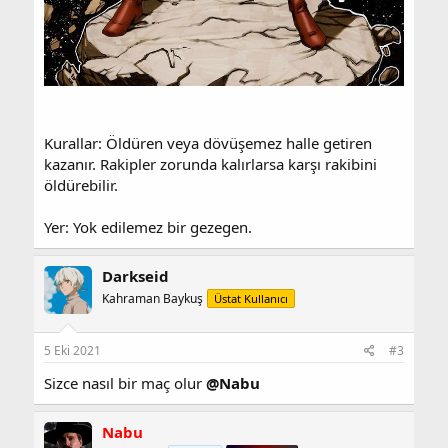
Kurallar: Öldüren veya dövüşemez halle getiren
kazanır. Rakipler zorunda kalırlarsa karşı rakibini
öldürebilir.
Yer: Yok edilemez bir gezegen.
Darkseid
Kahraman Baykuş
Üstat Kullanıcı
5 Eki 2021
#3
Sizce nasıl bir maç olur
@Nabu
Nabu