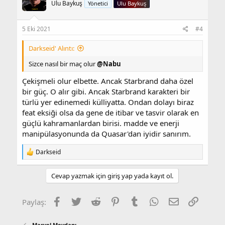
Ulu Baykuş
Yönetici
Ulu Baykuş
5 Eki 2021
#4
Darkseid' Alıntı:
Sizce nasıl bir maç olur
@Nabu
Çekişmeli olur elbette. Ancak Starbrand daha özel
bir güç. O alır gibi. Ancak Starbrand karakteri bir
türlü yer edinemedi külliyatta. Ondan dolayı biraz
feat eksiği olsa da gene de itibar ve tasvir olarak en
güçlü kahramanlardan birisi. madde ve enerji
manipülasyonunda da Quasar'dan iyidir sanırım.
T
Darkseid
e
p
k
Cevap yazmak için giriş yap yada kayıt ol.
i
l
e
Facebook
Twitter
Reddit
Pinterest
Tumblr
WhatsApp
E-posta
Link
Paylaş:
r
:
Marvel Meydanı