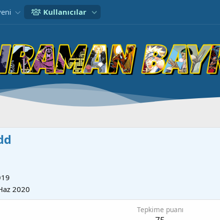
yeni
Kullanıcılar
dd
019
Haz 2020
Tepkime puanı
75