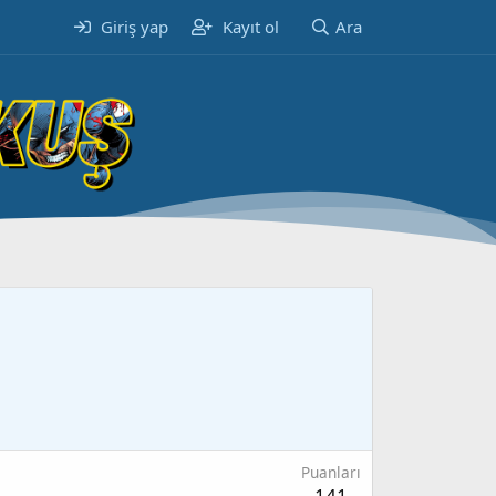
Giriş yap
Kayıt ol
Ara
Puanları
141