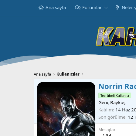
Ana sayfa
Forumlar
Neler 
Ana sayfa
Kullanıcılar
Norrin Ra
Tecrübeli Kullanıcı
Genç Baykuş
Katılım
14 Haz 2
Son görülme
12 
Mesajlar
184